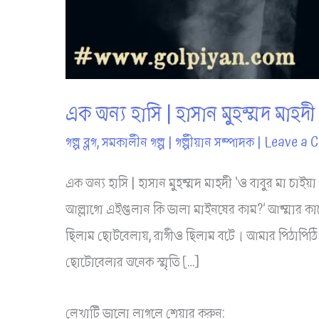
এক অন্য হাসি | হাসান মুহম্মদ মাহদী
গল্প ব্লগ
,
সমকালীন গল্প
|
গল্পীয়ান সম্পাদক
|
Leave a 
এক অন্য হাসি | হাসান মুহম্মদ মাহদী ‘ও বাবুর মা চা
আল্লাগো এইগুলান কি ভালা মাইনষের কাম?’ আম্মার কাছ
ছিলাম ছোটবেলায়, রাগীও ছিলাম বটে। আমার পিঠাপিঠি
ছোটোবেলার অনেক স্মৃতি […]
লেখাটি ভালো লাগলে শেয়ার করুন: