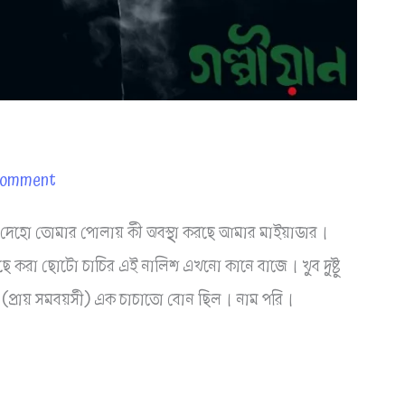
Comment
ইয়া দেহো তোমার পোলায় কী অবস্থা করছে আমার মাইয়াডার।
ে করা ছোটো চাচির এই নালিশ এখনো কানে বাজে। খুব দুষ্টু
 (প্রায় সমবয়সী) এক চাচাতো বোন ছিল। নাম পরি।