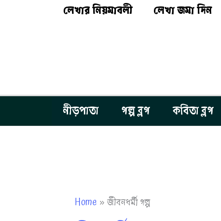
Skip
লেখার নিয়মাবলী
লেখা জমা দিন
to
content
নীড়পাতা
গল্প ব্লগ
কবিতা ব্লগ
Home
জীবনধর্মী গল্প