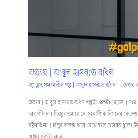
অত্যয় | আবুল হাসনাত বাঁধন
গল্প ব্লগ
,
সমকালীন গল্প
|
আবুল হাসনাত বাঁধন
|
Leave 
অত্যয় | আবুল হাসনাত বাঁধন গল্পটা একটা মেয়ের। না
তার জীবন। কিন্তু বর্তমানে সে, সামাজিক নিয়মের বেড়া
নষ্টমতি মা। রিপুর কলঙ্ক গায়ে মেখে ব্যস্ত শহরের ধুলো উড়
গল্পের শুরুটা আজ