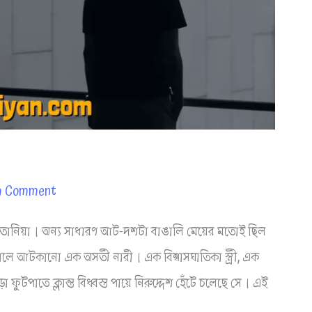
a Comment
ম তানিয়া। অন্য সাধারণ আট-দশটা বাঙালি মেয়ের মতোই ছিল
জালে আটকানো এক অসতী নারী। এক বিশ্বাসঘাতিকা স্ত্রী, এক
া ফুটপাতে ক্লান্ত বিধ্বস্ত পায়ে নিরুদ্দেশ হেঁটে চলেছে সে। এই