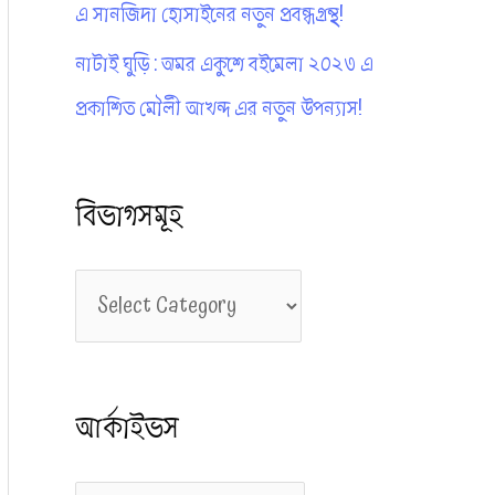
এ সানজিদা হোসাইনের নতুন প্রবন্ধগ্রন্থ!
নাটাই ঘুড়ি : অমর একুশে বইমেলা ২০২৩ এ
প্রকাশিত মৌলী আখন্দ এর নতুন উপন্যাস!
বিভাগসমূহ
বি
ভা
গ
আর্কাইভস
স
মূ