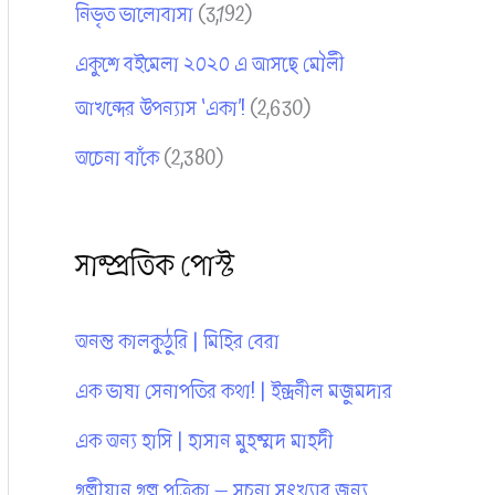
নিভৃত ভালোবাসা
(3,192)
একুশে বইমেলা ২০২০ এ আসছে মৌলী
আখন্দের উপন্যাস ‘একা’!
(2,630)
অচেনা বাঁকে
(2,380)
সাম্প্রতিক পোস্ট
অনন্ত কালকুঠুরি | মিহির বেরা
এক ভাষা সেনাপতির কথা! | ইন্দ্রনীল মজুমদার
এক অন্য হাসি | হাসান মুহম্মদ মাহদী
গল্পীয়ান গল্প পত্রিকা — সূচনা সংখ্যার জন্য