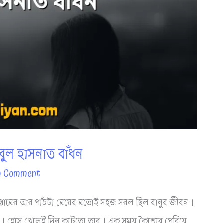
আবুল হাসনাত বাঁধন
a Comment
ধন গ্রামের আর পাঁচটা মেয়ের মতোই সহজ সরল ছিল রানুর জীবন।
র ঘাট। হেসে খেলেই দিন কাটতো তার। এক সময় কৈশোর পেরিয়ে