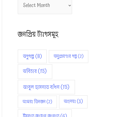
আ
হ
র্কা
ই
জনপ্রিয় ট্যাগসমূহ
ভ
স
অণুগল্প
(8)
অনুপ্রেরণার গল্প
(2)
অবিচার
(15)
আবুল হাসনাত বাঁধন
(15)
আমরা তিনজন
(2)
আলেয়া
(3)
ইসরাত জাহান জান্নাত
(6)