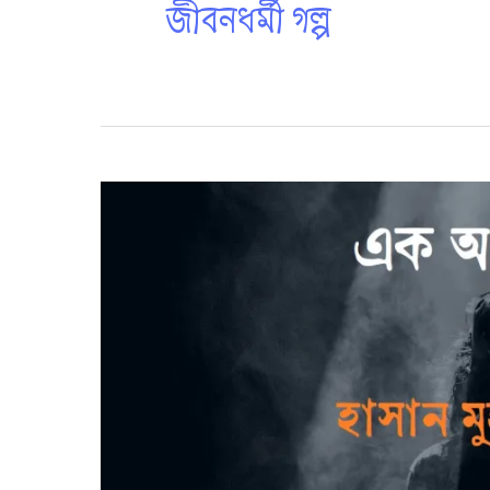
জীবনধর্মী গল্প