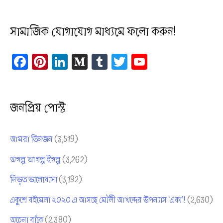
a
সামাজিক যোগাযোগ মাধ্যমে ফলো করুন!
r
c
Fa
Pi
Li
M
Tu
T
Yo
h
ce
nt
nk
ed
m
wi
uT
f
bo
er
ed
iu
bl
tt
ub
o
ok
es
In
m
r
er
e
জনপ্রিয় পোস্ট
t
Ch
r
an
:
আমরা তিনজন
(3,519)
ne
অগল্প আগল্প ইগল্প
(3,262)
l
নিভৃত ভালোবাসা
(3,192)
একুশে বইমেলা ২০২০ এ আসছে মৌলী আখন্দের উপন্যাস ‘একা’!
(2,630)
অচেনা বাঁকে
(2,380)