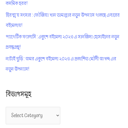
কসমিক হরর!
হিরন্ময় সংসার : ফৌজিয়া খান তামান্নার নতুন উপন্যাস থাকছে এবারের
বইমেলায়!
প্যাথেটিক ফ্যালাসি : একুশে বইমেলা ২০২৩ এ সানজিদা হোসাইনের নতুন
প্রবন্ধগ্রন্থ!
নাটাই ঘুড়ি : অমর একুশে বইমেলা ২০২৩ এ প্রকাশিত মৌলী আখন্দ এর
নতুন উপন্যাস!
বিভাগসমূহ
বি
ভা