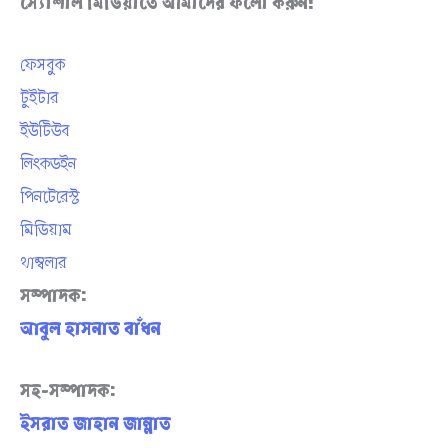
স্যোশাল মিডিয়াতে আমাদের ফলো করুন!
ফেসবুক
টুইটার
ইউটিউব
লিংকডইন
পিনটেরেস্ট
মিডিয়াম
থাম্বলার
সম্পাদক
:
আবুল
হাসনাত
বাঁধন
সহ-সম্পাদক
:
ইসরাত
জাহান
জান্নাত