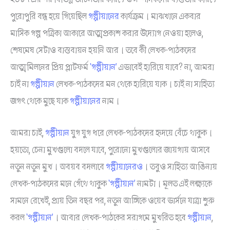
পুরোপুরি বন্ধ হয়ে গিয়েছিল
গল্পীয়ানের
কার্যক্রম। মাঝখানে একবার
মাসিক গল্প পত্রিকা আকারে আত্মপ্রকাশ করার উদ্যোগ নেওয়া হলেও,
শেষমেষ সেটাও বাস্তবায়ন হয়নি আর। তবে কী লেখক-পাঠকদের
আত্মমিলনের প্রিয় প্লাটফর্ম
‘গল্পীয়ান’
এভাবেই হারিয়ে যাবে? না, আমরা
চাই না
গল্পীয়ান
লেখক-পাঠকদের মন থেকে হারিয়ে যাক। চাই না সাহিত্য
জগৎ থেকে মুছে যাক
গল্পীয়ানের
নাম।
আমরা চাই,
গল্পীয়ান
যুগ যুগ ধরে লেখক-পাঠকদের হৃদয়ে বেঁচে থাকুক।
হয়তো, চেনা মুখগুলো বদলে যাবে, পুরোনো মুখগুলোর জায়গায় আসবে
নতুন নতুন মুখ। অবয়ব বদলাবে
গল্পীয়ানেরও
। তবুও সাহিত্য আঙিনায়
লেখক-পাঠকদের মনে গেঁথে থাকুক
‘গল্পীয়ান’
নামটা। মূলত এই লক্ষ্যকে
সামনে রেখেই, প্রায় তিন বছর পর, নতুন আঙ্গিকে ওয়েব ভার্সনে যাত্রা শুরু
করল
‘গল্পীয়ান’
। আবার লেখক-পাঠকের সরাগমে মুখরিত হবে
গল্পীয়ান
,