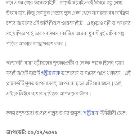
তবে এখন থেকে ওয়েবসাইটে। আগেই মতোই একই নিয়মে গল্প লেখা
উৎসব হবে, কিন্তু ফেসবুক পেজের স্থলে এখন থেকে আমাদের সব কার্যক্রম
চলবে আমাদের এই অফিশিয়াল ওয়েবসাইটে। এ ছাড়াও যদি আপনাদের
সহযোগিতা পাই, তবে সব সমস্যা কাটিয়ে আমরা খুব শীঘ্রই মাসিক গল্প
পত্রিকা আকারে আত্মপ্রকাশ করব।
আশাকরি, যারা গল্পীয়ানের শুভাকাঙ্ক্ষী ও লেখক-পাঠক ছিলেন, তারা
সবাই আগেই মতোই
গল্পীয়ানকে
ভালোবেসে আমাদের পাশে থাকবেন। এই
প্লাটফর্মটি মূলত আপনাদেরই, আপনারা ছাড়া এটি প্রায় অচল। তাই
এটাকে জিইয়ে রাখার দায়িত্বও আপনাদের উপর।
কলম চলুক তবে! আবার গল্পের আসর জমুক!
‘গল্পীয়ান’
দীর্ঘজীবী হোক!
আপডেট: ০১/০২/২০২১