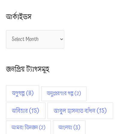
গ
আর্কাইভস
স
মূ
আ
হ
র্কা
ই
জনপ্রিয় ট্যাগসমূহ
ভ
স
অণুগল্প
(8)
অনুপ্রেরণার গল্প
(2)
অবিচার
(15)
আবুল হাসনাত বাঁধন
(15)
আমরা তিনজন
(2)
আলেয়া
(3)