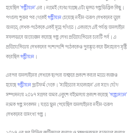
হয়েছিল
‘গল্পীয়ান’
এর। নামেই বোঝা যাচ্ছে এটা মূলত গল্পভিত্তিক কিছু।
পথচলা শুরুর পর থেকেই
গল্পীয়ান
চেয়েছে নবীন-তরুণ লেখকদের তুলে
আনতে, লেখক-পাঠককে একই সূত্রে গাঁথতে। একারণে এই পর্যন্ত অনলাইনে
সফলভাবে আয়োজন করেছে গল্প লেখা প্রতিযোগিতার চারটি পর্ব। এ
প্রতিযোগিতায় লেখকদের পাশাপাশি পাঠককেও পুরষ্কৃত করে উদাহারণ সৃষ্টি
করেছিল
গল্পীয়ান
।
এরপর অনলাইনের লেখাকে ছাপার অক্ষরে প্রকাশ করার মতো কাজও
হয়েছে
গল্পীয়ান
প্লাটফর্ম থেকে। ‘সাহিত্যের সাতকাহন’ এর সাথে যৌথ
সম্পাদনায় ২০১৭ সালের অমর একুশে বইমেলায় প্রকাশ করেছে
‘গল্পোদ্যান’
নামক গল্প সংকলন। যাতে স্থান পেয়েছিল অনলাইনের নবীন-তরুণ
লেখকদের অসংখ্য গল্প।
২০১৭ এর পর বিভিন্ন জটিলতার কারণে ও সম্পাদকদের ব্যস্ততার কারণে