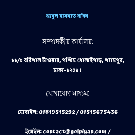
আবুল হাসনাত বাঁধন
সম্পাদকীয় কার্যালয়:
১১/১ বরিশাল টাওয়ার, পশ্চিম ধোলাইপাড়, শ্যামপুর,
ঢাকা-১২০৪।
যোগাযোগ মাধ্যম:
মোবাইল: 01819515292 / 01515675436
ইমেইল: contact@golpiyan.com /