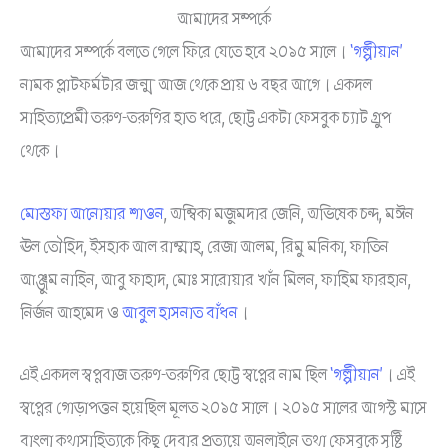
আমাদের সম্পর্কে
আমাদের সম্পর্কে বলতে গেলে ফিরে যেতে হবে ২০১৫ সালে।
‘গল্পীয়ান’
নামক প্লাটফর্মটার জন্ম আজ থেকে প্রায় ৬ বছর আগে। একদল
সাহিত্যপ্রেমী তরুণ-তরুণির হাত ধরে, ছোট্ট একটা ফেসবুক চ্যাট গ্রুপ
থেকে।
মোস্তফা আনোয়ার শাওন
, অম্বিকা মজুমদার জেনি, অভিষেক চন্দ, মঈন
ঊল তৌহিদ, ইসহাক আল রাম্মাহ, রেজা আলম, রিমু মনিকা, ফাতিন
আঞ্জুম নাহিন, আবু ফাহাদ, মোঃ সারোয়ার খাঁন মিলন, ফাহিম ফারহান,
নির্জন আহমেদ ও
আবুল হাসনাত বাঁধন
।
এই একদল স্বপ্নবাজ তরুণ-তরুণির ছোট্ট স্বপ্নের নাম ছিল
‘গল্পীয়ান’
। এই
স্বপ্নের গোড়াপত্তন হয়েছিল মূলত ২০১৫ সালে। ২০১৫ সালের আগস্ট মাসে
বাংলা কথাসাহিত্যকে কিছু দেবার প্রত্যয়ে অনলাইনে তথা ফেসবুকে সৃষ্টি