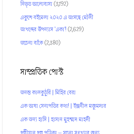
নিভৃত ভালোবাসা
(3,192)
একুশে বইমেলা ২০২০ এ আসছে মৌলী
আখন্দের উপন্যাস ‘একা’!
(2,629)
অচেনা বাঁকে
(2,380)
সাম্প্রতিক পোস্ট
অনন্ত কালকুঠুরি | মিহির বেরা
এক ভাষা সেনাপতির কথা! | ইন্দ্রনীল মজুমদার
এক অন্য হাসি | হাসান মুহম্মদ মাহদী
গল্পীয়ান গল্প পত্রিকা — সূচনা সংখ্যার জন্য