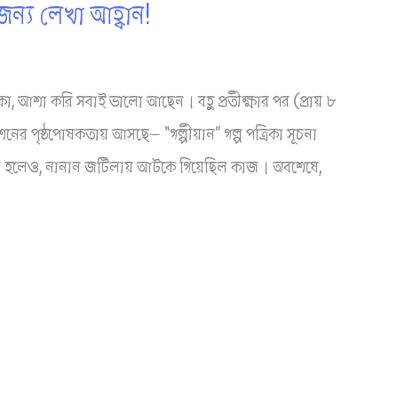
 জন্য লেখা আহ্বান!
িকা, আশা করি সবাই ভালো আছেন। বহু প্রতীক্ষার পর (প্রায় ৮
াশনের পৃষ্ঠপোষকতায় আসছে— “গল্পীয়ান” গল্প পত্রিকা সূচনা
য়া হলেও, নানান জটিলায় আটকে গিয়েছিল কাজ। অবশেষে,