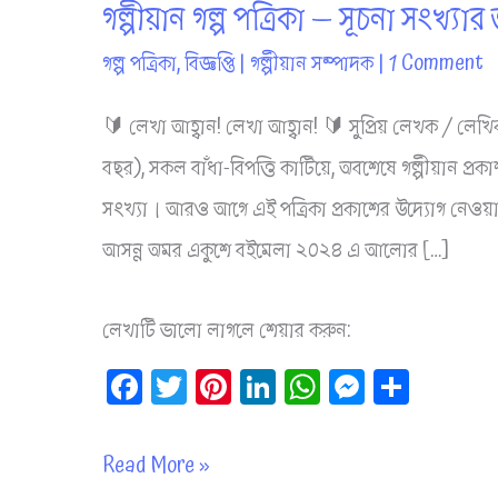
গল্পীয়ান গল্প পত্রিকা — সূচনা সংখ্যার
গল্প পত্রিকা
,
বিজ্ঞপ্তি
|
গল্পীয়ান সম্পাদক
|
1 Comment
🔰 লেখা আহ্বান! লেখা আহ্বান! 🔰 সুপ্রিয় লেখক / লেখ
বছর), সকল বাঁধা-বিপত্তি কাটিয়ে, অবশেষে গল্পীয়ান প্রক
সংখ্যা। আরও আগে এই পত্রিকা প্রকাশের উদ্যোগ নেও
আসন্ন অমর একুশে বইমেলা ২০২৪ এ আলোর […]
লেখাটি ভালো লাগলে শেয়ার করুন:
Fa
T
Pi
Li
W
M
Sh
ce
wi
nt
nk
ha
es
ar
bo
tt
er
ed
ts
se
e
গল্পীয়ান
Read More »
ok
er
es
In
A
ng