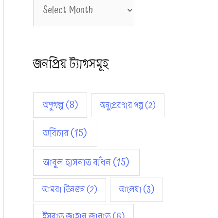
আ
হ
র্কা
ই
জনপ্রিয় ট্যাগসমূহ
ভ
স
অণুগল্প
(8)
অনুপ্রেরণার গল্প
(2)
অবিচার
(15)
আবুল হাসনাত বাঁধন
(15)
আমরা তিনজন
(2)
আলেয়া
(3)
ইসরাত জাহান জান্নাত
(6)