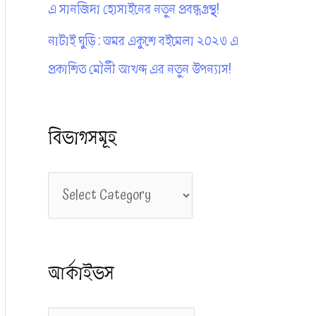
এ সানজিদা হোসাইনের নতুন প্রবন্ধগ্রন্থ!
নাটাই ঘুড়ি : অমর একুশে বইমেলা ২০২৩ এ
প্রকাশিত মৌলী আখন্দ এর নতুন উপন্যাস!
বিভাগসমূহ
বি
ভা
গ
আর্কাইভস
স
মূ