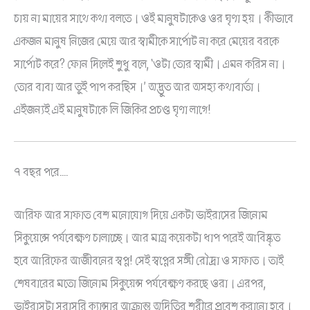
চায় না মায়ের সাথে কথা বলতে। ওই মানুষটাকেও ওর ঘৃণা হয়। কীভাবে
একজন মানুষ নিজের মেয়ে আর স্বামীকে সার্পোট না করে মেয়ের বরকে
সার্পোট করে? ফোন দিলেই শুধু বলে, ‘ওটা তোর স্বামী। এমন করিস না।
তোর বাবা আর তুই পাপ করছিস।’ অদ্ভুত আর অসহ্য কথাবার্তা।
এইজন্যই এই মানুষটাকে লি জিকির প্রচণ্ড ঘৃণা লাগে!
৭ বছর পরে….
আরিফ আর সাফাত বেশ মনোযোগ দিয়ে একটা ভাইরাসের জিনোম
সিকুয়েন্সে পর্যবেক্ষণ চালাচ্ছে। আর মাত্র কয়েকটা ধাপ পরেই আবিষ্কৃত
হবে আরিফের আজীবনের স্বপ্ন! সেই স্বপ্নের সঙ্গী রৌদ্রা ও সাফাত। তাই
শেষবারের মতো জিনোম সিকুয়েন্স পর্যবেক্ষণ করছে ওরা। এরপর,
ভাইরাসটা সরাসরি ক্যান্সার আক্রান্ত অদিতির শরীরে প্রবেশ করানো হবে।