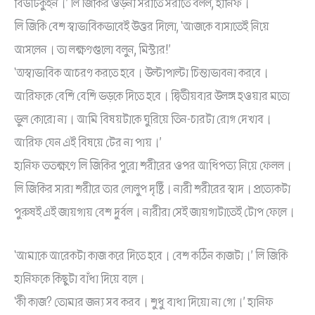
বিউটিকুইন।’ লি জিকির ওড়না সরাতে সরাতে বলল, হানিফ।
লি জিকি বেশ স্বাভাবিকভাবেই উত্তর দিলো, ‘আজকে বাসাতেই নিয়ে
আসলেন। তা লক্ষণগুলো বলুন, মিস্টার!’
‘অস্বাভাবিক আচরণ করতে হবে। উল্টাপাল্টা চিন্তাভাবনা করবে।
আরিফকে বেশি বেশি ভড়কে দিতে হবে। দ্বিতীয়বার উলঙ্গ হওয়ার মতো
ভুল কোরো না। আমি বিষয়টাকে ঘুরিয়ে তিন-চারটা রোগ দেখাব।
আরিফ যেন এই বিষয়ে টের না পায়।’
হানিফ ততক্ষণে লি জিকির পুরো শরীরের ওপর আধিপত্য নিয়ে ফেলল।
লি জিকির সারা শরীরে তার লোলুপ দৃষ্টি। নারী শরীরের স্বাদ। প্রত্যেকটা
পুরুষই এই জায়গায় বেশ দুর্বল। নারীরা সেই জায়গাটাতেই টোপ ফেলে।
‘আমাকে আরেকটা কাজ করে দিতে হবে। বেশ কঠিন কাজটা।’ লি জিকি
হানিফকে কিছুটা বাঁধা দিয়ে বলে।
‘কী কাজ? তোমার জন্য সব করব। শুধু বাধা দিয়ো না গো।’ হানিফ