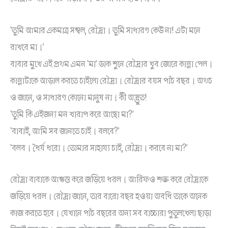
‘তুমি আমার একমাত্র সম্বল, রৌদ্রা। তুমি সাধারণ কেউ না! এটা মনে
রাখবে মা।’
বাবার মুখে এই প্রথম এমন ‘মা’ ডাক শুনে রৌদ্রার খুব জোরে কান্না পেল।
কান্নাটাকে আড়াল করতে চাইলো রৌদ্রা। রৌদ্রার বয়স পাঁচ বছর। অথচ
ও জানে, ও সাধারণ কোনো মানুষ না। কী অদ্ভুত!
‘তুমি কি এইজন্য মন খারাপ করে আছো মা?’
‘বাবাই, আমি সব জানতে চাই। বলবে?’
‘বলব। ধৈর্য ধরো। তোমার সাহায্য চাই, রৌদ্রা। করবে না মা?’
রৌদ্রা বাবাকে আশ্বস্ত করে জড়িয়ে ধরল। আরিফও শক্ত করে রৌদ্রাকে
জড়িয়ে ধরল। রৌদ্রা জানে, তার বারো বছর হওয়া অবধি তাকে অনেক
কাজ করতে হবে। যেখানে পাঁচ বছরের অন্য সব বাচ্চারা পুতুলখেলা ছাড়া