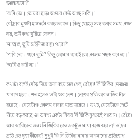
ভালোবাসো?’
‘বাসি তো। তোমরা ছাড়া আমার কেউ আছে নাকি।’
রৌদ্রার মুখটা হাসফাঁস করতে লাগল। কিন্তু যেহেতু সত্য বলার সময় এখন
নয়, তাই কথা ঘুরিয়ে ফেলল।
‘মাম্মাহ, তুমি চাইনিজ রান্না পারো?’
‘পারি তো। খাবে তুমি? কিন্তু তোমার বাবাই তো একদম পছন্দ করে না।’
‘আমিও করি না।’
কথাটা বলেই দৌড় দিয়ে অন্য রুমে চলে গেল, রৌদ্রা! লি জিকির মেজাজ
খারাপ হলো। শত হলেও ওটা ওর দেশ। দেশের প্রতি তার নাড়ির টান
রয়েছে। মেয়েটাও একদম বাবার মতো হয়েছে। অথচ, মেয়েটাকে পেটে
নিয়ে বড় করছে ও! অবশ্য একটা বিষয় লি জিকি বুঝতেই পারে না। রৌদ্রা
আর আরিফের জন্য লি জিকির কেন একটুও মায়া কাজ করে না! ওদের
প্রতি এত ঘৃণা কীসের? শুধুই কি লি জিকির বাবার অপমানের প্রতিশোধ