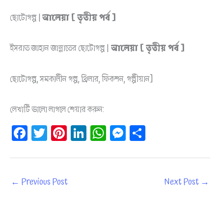
ছোটোগল্প |
আলেয়া [ তৃতীয় পর্ব ]
ইসরাত জাহান জান্নাতের ছোটোগল্প |
আলেয়া [ তৃতীয় পর্ব ]
ছোটোগল্প, সমকালীন গল্প, থ্রিলার, ফিকশন, গল্পীয়ান]
লেখাটি ভালো লাগলে শেয়ার করুন:
Fa
T
Pi
Li
W
M
Sh
ce
wi
nt
nk
ha
es
ar
bo
tt
er
ed
ts
se
e
ok
er
es
In
A
ng
←
Previous Post
Next Post
→
t
pp
er