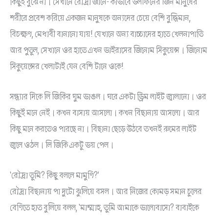
কিছুই বুঝে না। সেখানে রৌদ্রা জানে- কীভাবে ডলফিনের জিন মানুষের
শরীরে প্রবেশ করিয়ে একজন মানুষকে অন্যদের চেয়ে বেশি বুদ্ধিমান,
বিচক্ষণ, মেধাবী বানানো যায়! যেখানে অন্য বাচ্চাদের হাতে খেলনাপাতি
আর পুতুল, সেখানে ওর হাতে এখন ভাইরাসের জিনোম সিকুয়েন্স। জিনোম
সিকুয়েন্সের খেলাটাই যেন বেশি টানে ওকে!
সন্ধ্যার দিকে লি জিকির ঘুম ভাঙল। ঘরে একটা ড্রিম লাইট জ্বালানো। ওর
কিছুই মনে নেই। কখন বাসায় আসলো। কখন বিছানায় আসলো। আর
কিছু মনে করতেও পারছে না। বিছানা ছেড়ে উঠবে তখনই রুমের লাইট
জ্বলে ওঠল। লি জিকি একটু ভয় পেল।
‘রৌদ্রা তুমি? কিছু বললে মামুণি?’
রৌদ্রা বিছানায় পা দুটো ঝুলিয়ে বসল। আর নিজের কোমড় সমান চুলের
বেণিতে হাত বুলিয়ে বলল, ‘মাম্মাহ, তুমি আমাকে ভালোবাসো? বাবাইকে