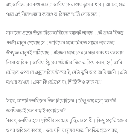
এই আবিষ্কারের কথা জানলে আরিফকে মাথায় তুলে রাখবে। আবার, হতে
পারে এই নিষেধাজ্ঞার কারণে আরিফকে শাস্তি পেতে হবে।
সাফাতের প্রশ্নের উত্তর দিতে আরিফের ভালোই লাগছে। এই প্রথম বিশ্বস্ত
একটা মানুষ পেয়েছে সে। আরিফের মামা মিরাজ সাহেব তার জন্য
উপযুক্ত মানুষই পাঠিয়েছে। এইজন্য মামাকে মনে মনে অসংখ্য ধন্যবাদ
দিলো আরিফ। আরিফ ইঁদুরের খাঁচাটার দিকে তাকিয়ে বলল, ‘হ্যাঁ, আমি
রৌদ্রার ওপর যে এক্সপেরিমেন্ট করেছি, সেটা তুমি আর আমি জানি। এটা
মাথায় রাখবে। এমন কি রৌদ্রার মা, লি জিকিও জানে না!’
‘স্যার, আপনি ডলফিনের জিন নিয়েছিলেন। কিন্তু কথা হলো, আপনি
ডলফিনকেই কেন বাছাই করেছিলেন?’
‘কারণ, ডলফিন হলো পৃথিবীর সবচেয়ে বুদ্ধিমান প্রাণী। কিন্তু, প্রকৃতি ওদের
ওপর অবিচার করেছে। ওরা যদি মানুষের মতো বিবর্তিত হতে পারত,