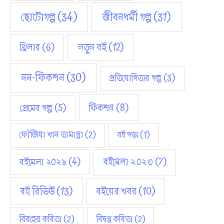
ছোটোগল্প
(34)
জীবনধর্মী গল্প
(31)
নতুন বই
(12)
থ্রিলার
(6)
নন-ফিকশন
(30)
প্রতিযোগিতার গল্প
(3)
ফিকশন
(8)
প্রেমের গল্প
(5)
ফৌজিয়া খান তামান্না
(2)
বই পড়া
(1)
বইমেলা ২০২১
(4)
বইমেলা ২০২৩
(7)
বই রিভিউ
(13)
বইয়ের খবর
(10)
বিরহের কবিতা
(2)
বিষণ্ণ কবিতা
(2)