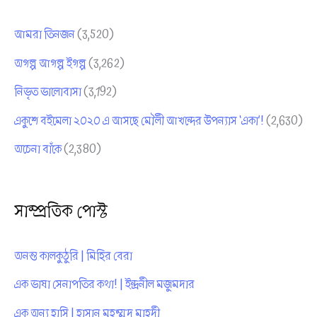
t
Ch
r
an
:
আমরা তিনজন
(3,520)
ne
অগল্প আগল্প ইগল্প
(3,262)
l
নিভৃত ভালোবাসা
(3,192)
একুশে বইমেলা ২০২০ এ আসছে মৌলী আখন্দের উপন্যাস ‘একা’!
(2,630)
অচেনা বাঁকে
(2,380)
সাম্প্রতিক পোস্ট
অনন্ত কালকুঠুরি | মিহির বেরা
এক ভাষা সেনাপতির কথা! | ইন্দ্রনীল মজুমদার
এক অন্য হাসি | হাসান মুহম্মদ মাহদী