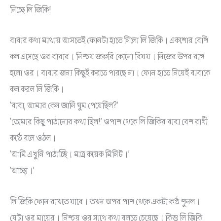
নিচ্ছে লি জিকি!
বাবার কথা মাথায় আসতেই ফোনটা হাতে নিলো লি জিকি। একশোর বেশি
কল এসেছে ওর বাবার। নিশ্চয় জরুরি কোনো বিষয়। নিজের উপর রাগ
হলো ওর। বাবার জন্য কিছুই করতে পারছে না। ফোন হাতে নিয়েই বাবাকে
কল করল লি জিকি।
‘বাবা, আমার কেন জানি ঘুম পেয়েছিল?’
‘তোমার কিছু পাঠানোর কথা ছিল!’ ওপাশ থেকে লি জিকির বাবা বেশ রাগী
কণ্ঠে বলে ওঠল।
‘আমি এখুনি পাঠাচ্ছি। মাত্র কয়েক মিনিট।’
‘আচ্ছা।’
লি জিকি ফোন রাখতে যাবে। তখন অপর পাশ থেকে একটা কণ্ঠ শুনল।
যেটা ওর মায়ের। নিশ্চয় ওর সাথে কথা বলতে চেয়েছে। কিন্তু লি জিকি