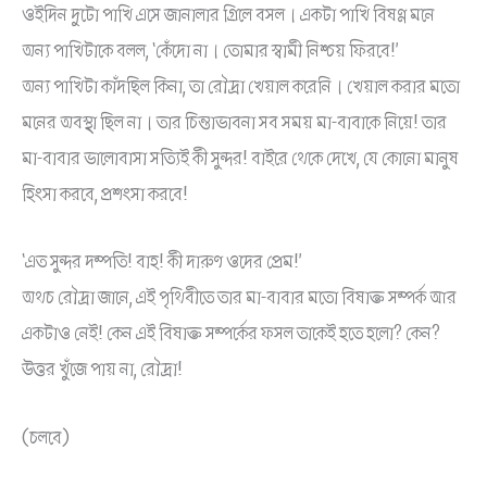
ওইদিন দুটো পাখি এসে জানালার গ্রিলে বসল। একটা পাখি বিষণ্ণ মনে
অন্য পাখিটাকে বলল, ‘কেঁদো না। তোমার স্বামী নিশ্চয় ফিরবে!’
অন্য পাখিটা কাঁদছিল কিনা, তা রৌদ্রা খেয়াল করেনি। খেয়াল করার মতো
মনের অবস্থা ছিল না। তার চিন্তাভাবনা সব সময় মা-বাবাকে নিয়ে! তার
মা-বাবার ভালোবাসা সত্যিই কী সুন্দর! বাইরে থেকে দেখে, যে কোনো মানুষ
হিংসা করবে, প্রশংসা করবে!
‘এত সুন্দর দম্পতি! বাহ! কী দারুণ ওদের প্রেম!’
অথচ রৌদ্রা জানে, এই পৃথিবীতে তার মা-বাবার মতো বিষাক্ত সম্পর্ক আর
একটাও নেই! কেন এই বিষাক্ত সম্পর্কের ফসল তাকেই হতে হলো? কেন?
উত্তর খুঁজে পায় না, রৌদ্রা!
(চলবে)