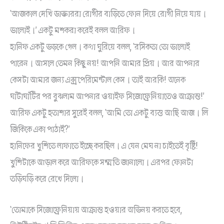
‘আজকাল দেখি ডাক্তাররা রোগীর বাড়িতে ফোন দিয়ে রোগী নিয়ে যায়।
ভালোই।’ একটু মশকরা করেই বলল আরিফ।
হানিফ একটু ভড়কে গেল। কথা ঘুরিয়ে বলল, ‘রসিকতা তো ভালোই
পারেন। আসলে তেমন কিছু নয়! আপনি আমার প্রিয়। আর আপনার
কেসটা আমার জন্য এক্সপেরিমেন্টাল কেস। তাই আরকি! অনেক
ঘাঁটাঘাঁটির পর বুঝলাম আপনার ওয়াইফ সিজোফ্রেনিয়াতেও আক্রান্ত!’
আরিফ একটু হতাশার সুরেই বলল, ‘আমি তো একটু ব্যস্ত আছি আজ। লি
জিকিকে একা পাঠাই?’
হানিফের খুশিতে লাফাতে ইচ্ছে করছিল। এ যেন মেঘ না চাইতেই বৃষ্টি!
খুশিটাকে আড়াল করে আরিফকে সম্মতি জানালো। এরপর ফোনটা
তড়িঘড়ি করে রেখে দিলো।
‘তোমাকে সিজোফ্রেনিয়ায় আক্রান্ত হওয়ার অভিনয় করতে হবে,