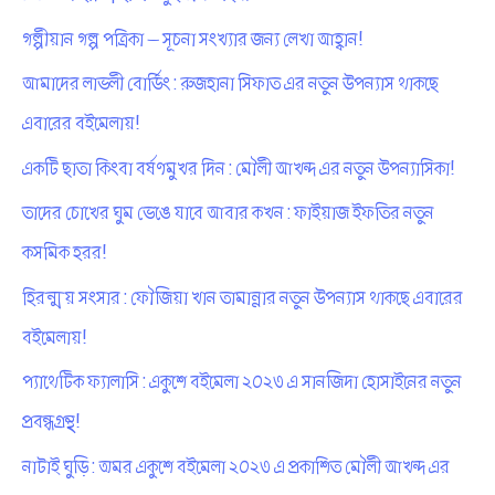
গল্পীয়ান গল্প পত্রিকা — সূচনা সংখ্যার জন্য লেখা আহ্বান!
আমাদের লাভলী বোর্ডিং : রুজহানা সিফাত এর নতুন উপন্যাস থাকছে
এবারের বইমেলায়!
একটি ছাতা কিংবা বর্ষণমুখর দিন : মৌলী আখন্দ এর নতুন উপন্যাসিকা!
তাদের চোখের ঘুম ভেঙে যাবে আবার কখন : ফাইয়াজ ইফতির নতুন
কসমিক হরর!
হিরন্ময় সংসার : ফৌজিয়া খান তামান্নার নতুন উপন্যাস থাকছে এবারের
বইমেলায়!
প্যাথেটিক ফ্যালাসি : একুশে বইমেলা ২০২৩ এ সানজিদা হোসাইনের নতুন
প্রবন্ধগ্রন্থ!
নাটাই ঘুড়ি : অমর একুশে বইমেলা ২০২৩ এ প্রকাশিত মৌলী আখন্দ এর