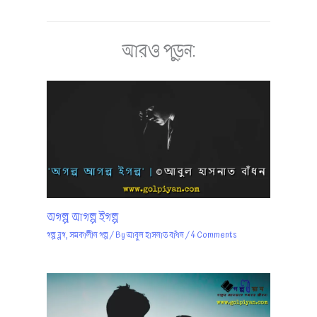
আরও পড়ুন:
অগল্প আগল্প ইগল্প
গল্প ব্লগ
,
সমকালীন গল্প
/ By
আবুল হাসনাত বাঁধন
/
4 Comments