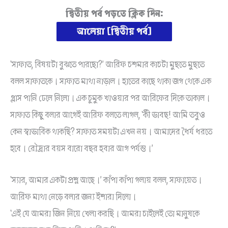
দ্বিতীয় পর্ব পড়তে ক্লিক দিন:
আলেয়া [দ্বিতীয় পর্ব]
‘সাফাত, বিষয়টা বুঝতে পারছো?’ আরিফ চশমার কাচটা মুছতে মুছতে
বলল সাফাতকে। সাফাত মাথা নাড়াল। হাতের কাছে থাকা জগ থেকে এক
গ্লাস পানি ঢেলে নিলো। এক চুমুক খাওয়ার পর আরিফের দিকে তাকাল।
সাফাত কিছু বলার আগেই আরিফ বলতে লাগল, ‘কী ভাবছ! আমি তবুও
কেন স্বাভাবিক থাকছি? সাফাত সময়টা এখন নয়। আমাদের ধৈর্য ধরতে
হবে। রৌদ্রার বয়স বারো বছর হবার আগ পর্যন্ত।’
‘স্যার, আমার একটা প্রশ্ন আছে।’ কাঁপা কাঁপা গলায় বলল, সাফায়েত।
আরিফ মাথা নেড়ে বলার জন্য ইশারা দিলো।
‘এই যে আমরা জিন নিয়ে খেলা করছি। আমরা চাইলেই তো মানুষকে