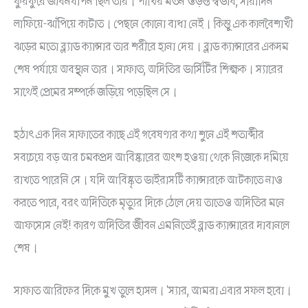
ফুরফুরে জীবনযাপন ছিল তার। পাখির মতন ওড়ন্ত স্বভাব, সারাদিন
লাফিয়ে-ঝাঁপিয়ে কাটাত। পেছনে কোনো বাধা নেই। কিন্তু এক কালবৈশাখী
ঝড়ের মতো ব্ল্যাড ক্যান্সার তার শরীরে হানা দেয়। ব্লাড ক্যান্সারের একদম
শেষ পর্যায়ে অবস্থান তার। সাফাত, অদিতির ভার্সিটির শিক্ষক। স্যারের
সাথেই প্রেমের সম্পর্কে জড়িয়ে পড়েছিল সে।
হঠাৎ এক দিন সাফাতের কাছে এই গবেষণার কথা শুনে এই শতাব্দীর
সবচেয়ে বড় আর চমকপ্রদ আবিষ্কারের অংশ হওয়া থেকে নিজেকে দমিয়ে
রাখতে পারেনি সে। যদি আবিষ্কৃত ভাইরাসটি ক্যান্সারকে আটকাতে নাও
করতে পারে, বরং অদিতিকে মৃত্যুর দিকে ঠেলে দেয় তাতেও অদিতির মনে
আফসোস নেই! কারণ অদিতির জীবন এমনিতেই ব্লাড ক্যান্সারের দাবানলে
শেষ।
সাফাত আরিফের দিকে মুখ তুলে হাসল। ‘স্যার, আমরা এবার সফল হবো।