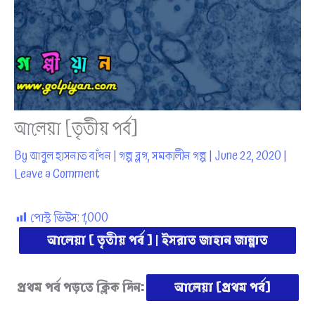
আলেয়া [তৃতীয় পর্ব]
By
আবুল হাসনাত বাঁধন
|
গল্প ব্লগ
,
সমকালীন গল্প
|
June 22, 2020
|
Leave a Comment
পোস্ট ভিউস:
1,000
আলেয়া [ তৃতীয় পর্ব ] | ইসরাত জাহান জান্নাত
প্রথম পর্ব পড়তে ক্লিক দিন:
আলেয়া [প্রথম পর্ব]