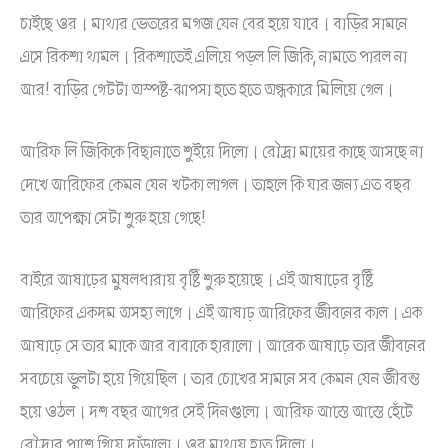
চাইছে ওর। মাথার ভেতরের মগজ যেন বের হয়ে যাবে। বাড়ির সামনে
এসে রিকশা থামল। রিকশাতেই এলিয়ে পড়ল লি জিকি, নামতে পারল না
আর! বাড়ির গেটটা অস্পষ্ট-ঝাপসা হতে হতে অন্ধকারে মিলিয়ে গেল।
আরিফ লি জিকিকে বিছানাতে শুইয়ে দিলো। রৌদ্রা মায়ের কাছে আসছে না
দেখে আরিফের কেমন যেন খটকা লাগল। তাহলে কি যার জন্য এত বছর
তার অপেক্ষা সেটা শুরু হয়ে গেছে!
বাইরে আষাঢ়ের মুষলধারায় বৃষ্টি শুরু হয়েছে। এই আষাঢ়ের বৃষ্টি
আরিফের একদম অসহ্য লাগে। এই আষাঢ় আরিফের জীবনের কাল। এক
আষাঢ়ে সে তার মাকে আর বাবাকে হারালো। আরেক আষাঢ়ে তার জীবনের
সবচেয়ে ভুলটা হয়ে গিয়েছিল। তার চোখের সামনে সব কেমন যেন জীবন্ত
হয়ে ওঠল। দশ বছর আগের সেই দিনগুলো। আরিফ আস্তে আস্তে হেঁটে
রৌদ্রার পাশে গিয়ে দাঁড়ালো। ওর মাথায় হাত দিলো।