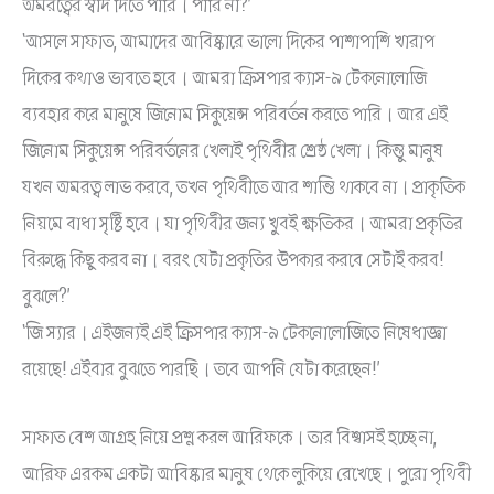
অমরত্বের স্বাদ দিতে পারি। পারি না?’
‘আসলে সাফাত, আমাদের আবিষ্কারে ভালো দিকের পাশাপাশি খারাপ
দিকের কথাও ভাবতে হবে। আমরা ক্রিসপার ক্যাস-৯ টেকনোলোজি
ব্যবহার করে মানুষে জিনোম সিকুয়েন্স পরিবর্তন করতে পারি। আর এই
জিনোম সিকুয়েন্স পরিবর্তনের খেলাই পৃথিবীর শ্রেষ্ঠ খেলা। কিন্তু মানুষ
যখন অমরত্ব লাভ করবে, তখন পৃথিবীতে আর শান্তি থাকবে না। প্রাকৃতিক
নিয়মে বাধা সৃষ্টি হবে। যা পৃথিবীর জন্য খুবই ক্ষতিকর। আমরা প্রকৃতির
বিরুদ্ধে কিছু করব না। বরং যেটা প্রকৃতির উপকার করবে সেটাই করব!
বুঝলে?’
‘জি স্যার। এইজন্যই এই ক্রিসপার ক্যাস-৯ টেকনোলোজিতে নিষেধাজ্ঞা
রয়েছে! এইবার বুঝতে পারছি। তবে আপনি যেটা করেছেন!’
সাফাত বেশ আগ্রহ নিয়ে প্রশ্ন করল আরিফকে। তার বিশ্বাসই হচ্ছে না,
আরিফ এরকম একটা আবিষ্কার মানুষ থেকে লুকিয়ে রেখেছে। পুরো পৃথিবী