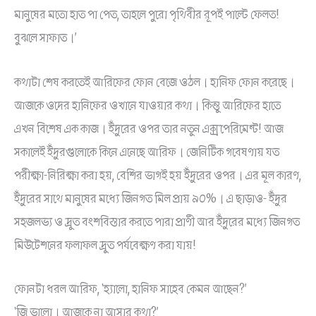
মানুষের মতো হাত পা পেত, তাহলে পুরো পৃথিবীর রূপই পাল্টে ফেলত!
বুঝলে সাফাত।’
কথাটা শেষ করতেই আরিফের ফোন বেজে ওঠল। হানিফ ফোন করেছে।
আজকে ওদের হানিফের ওখানে যাওয়ার কথা। কিন্তু আরিফের হাতে
এখন বিশেষ এক কাজ। ইঁদুরের ওপর তার নতুন এক্সপেরিমেন্ট! আজ
সকালেই ইঁদুরগুলোকে কিনে এনেছে আরিফ। জেনিটিক গবেষণায় যত
পরীক্ষা-নিরিক্ষা করা হয়, বেশির ভাগই হয় ইঁদুরের ওপর। এর মূল কারণ,
ইঁদুরের সাথে মানুষের মধ্যে জিনগত মিল প্রায় ৯০%। এ ছাড়াও- ইঁদুর
সহজলভ্য ও দ্রুত বংশবিস্তার করতে পারা প্রাণী আর ইঁদুরের মধ্যে জিনগত
মিউটেশনের ফলাফল দ্রুত পর্যবেক্ষণ করা যায়!
ফোনটা ধরল আরিফ, ‘হ্যালো, হানিফ সাহেব কেমন আছেন?’
‘জি ভালো। আজকে না আসার কথা?’