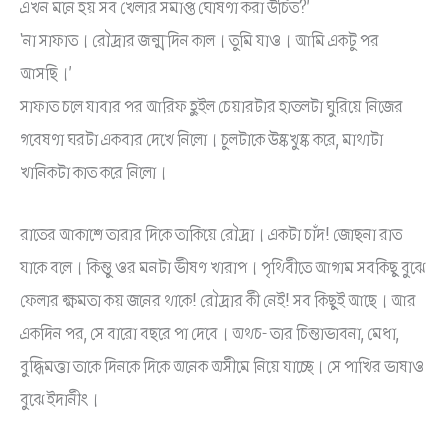
এখন মনে হয় সব খেলার সমাপ্ত ঘোষণা করা উচিত?’
‘না সাফাত। রৌদ্রার জন্মদিন কাল। তুমি যাও। আমি একটু পর
আসছি।’
সাফাত চলে যাবার পর আরিফ হুইল চেয়ারটার হাতলটা ঘুরিয়ে নিজের
গবেষণা ঘরটা একবার দেখে নিলো। চুলটাকে উষ্কখুষ্ক করে, মাথাটা
খানিকটা কাত করে নিলো।
রাতের আকাশে তারার দিকে তাকিয়ে রৌদ্রা। একটা চাঁদ! জোছনা রাত
যাকে বলে। কিন্তু ওর মনটা ভীষণ খারাপ। পৃথিবীতে আগাম সবকিছু বুঝে
ফেলার ক্ষমতা কয় জনের থাকে! রৌদ্রার কী নেই! সব কিছুই আছে। আর
একদিন পর, সে বারো বছরে পা দেবে। অথচ- তার চিন্তাভাবনা, মেধা,
বুদ্ধিমত্তা তাকে দিনকে দিকে অনেক অসীমে নিয়ে যাচ্ছে। সে পাখির ভাষাও
বুঝে ইদানীং।