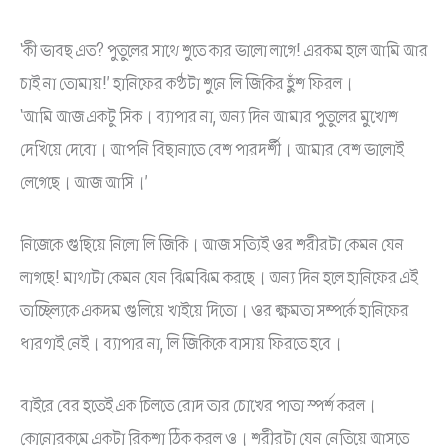
‘কী ভাবছ এত? পুতুলের সাথে শুতে কার ভালো লাগে! এরকম হলে আমি আর
চাই না তোমায়!’ হানিফের কণ্ঠটা শুনে লি জিকির হুঁশ ফিরল।
‘আমি আজ একটু সিক। ব্যাপার না, অন্য দিন আমার পুতুলের মুখোশ
দেখিয়ে দেবো। আপনি বিছানাতে বেশ পারদর্শী। আমার বেশ ভালোই
লেগেছে। আজ আসি।’
নিজেকে গুছিয়ে নিলো লি জিকি। আজ সত্যিই ওর শরীরটা কেমন যেন
লাগছে! মাথাটা কেমন যেন ঝিমঝিম করছে। অন্য দিন হলে হানিফের এই
তাচ্ছিল্যকে একদম গুলিয়ে খাইয়ে দিতো। ওর ক্ষমতা সম্পর্কে হানিফের
ধারণাই নেই। ব্যাপার না, লি জিকিকে বাসায় ফিরতে হবে।
বাইরে বের হতেই এক চিলতে রোদ তার চোখের পাতা স্পর্শ করল।
কোনোরকমে একটা রিকশা ঠিক করল ও। শরীরটা যেন নেতিয়ে আসতে