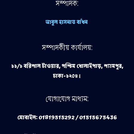
সম্পাদক:
আবুল হাসনাত বাঁধন
সম্পাদকীয় কার্যালয়:
১১/১ বরিশাল টাওয়ার, পশ্চিম ধোলাইপাড়, শ্যামপুর,
ঢাকা-১২০৪।
যোগাযোগ মাধ্যম:
মোবাইল: 01819515292 / 01515675436