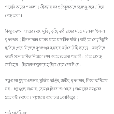
পারেনি তাদের পথচলা। জীবনের সব প্রতিকূলতাকে চ্যালেঞ্জ করে এগিয়ে
গেছে তারা।
কিন্তু রওশন বা তার মেয়ে মুক্তি, তৃপ্তি, জরী এদের মতো মনোবল ছিল না
রূপকথার। ছিল না তার মায়ের মতো মানসিক শক্তি। তাই তো সে চুপিচুপি
হারিয়ে গেছে, নিজেকে রূপকথার রাজ্যের অধিবাসিনী করেছে। অন্যদিকে
তারই বোন অর্পিতা নিজেকে শেষ করতে চেয়েও পারেনি। ফিরে এসেছে
জয়ী হয়ে। নিজেকে অন্ধকারে হারিয়ে যেতে দেয়নি সে।
গল্পগুলো শুধু রওশনের, মুক্তির, তৃপ্তির, জরীর, রূপকথার, কিংবা অর্পিতার
নয়। গল্পগুলো আমার, তোমার কিংবা আপনার। আমাদের সমাজের
প্রত্যেকটা মেয়ের। গল্পগুলো আমাদের একাকিত্বের।
পাঠ-প্রতিক্রিয়া: