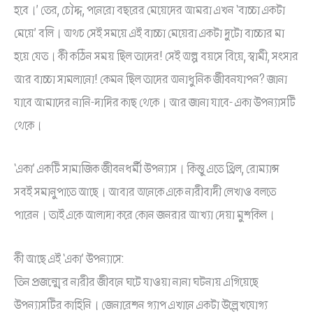
হবে।’ তের, চৌদ্দ, পনেরো বছরের মেয়েদের আমরা এখন ‘বাচ্চা একটা
মেয়ে’ বলি। অথচ সেই সময়ে এই বাচ্চা মেয়েরা একটা দুটো বাচ্চার মা
হয়ে যেত। কী কঠিন সময় ছিল তাদের! সেই অল্প বয়সে বিয়ে, স্বামী, সংসার
আর বাচ্চা সামলানো! কেমন ছিল তাদের অনাধুনিক জীবনযাপন? জানা
যাবে আমাদের নানি-দাদির কাছ থেকে। আর জানা যাবে- একা উপন্যাসটি
থেকে।
‘একা’ একটি সামাজিক জীবনধর্মী উপন্যাস। কিন্তু এতে থ্রিল, রোম্যান্স
সবই সমানুপাতে আছে। আবার অনেকে একে নারীবাদী লেখাও বলতে
পারেন। তাই একে আলাদা করে কোন জনরার আখ্যা দেয়া মুশকিল।
কী আছে এই ‘একা’ উপন্যাসে:
তিন প্রজন্মের নারীর জীবনে ঘটে যাওয়া নানা ঘটনায় এগিয়েছে
উপন্যাসটির কাহিনি। জেনারেশন গ্যাপ এখানে একটা উল্লেখযোগ্য