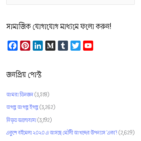
e
a
সামাজিক যোগাযোগ মাধ্যমে ফলো করুন!
r
c
Fa
Pi
Li
M
Tu
T
Yo
h
ce
nt
nk
ed
m
wi
uT
f
bo
er
ed
iu
bl
tt
ub
o
ok
es
In
m
r
er
e
জনপ্রিয় পোস্ট
t
Ch
r
an
:
আমরা তিনজন
(3,518)
ne
অগল্প আগল্প ইগল্প
(3,262)
l
নিভৃত ভালোবাসা
(3,192)
একুশে বইমেলা ২০২০ এ আসছে মৌলী আখন্দের উপন্যাস ‘একা’!
(2,629)