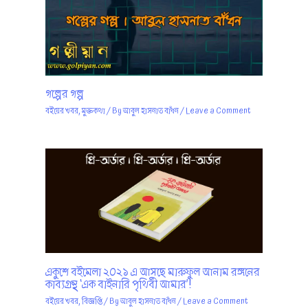
গল্পের গল্প
বইয়ের খবর
,
মুক্তকথা
/ By
আবুল হাসনাত বাঁধন
/
Leave a Comment
একুশে বইমেলা ২০২১ এ আসছে মারুফুল আনাম রঙ্গনের
কাব্যগ্রন্থ ‘এক বাইনারি পৃথিবী আমার’!
বইয়ের খবর
,
বিজ্ঞপ্তি
/ By
আবুল হাসনাত বাঁধন
/
Leave a Comment