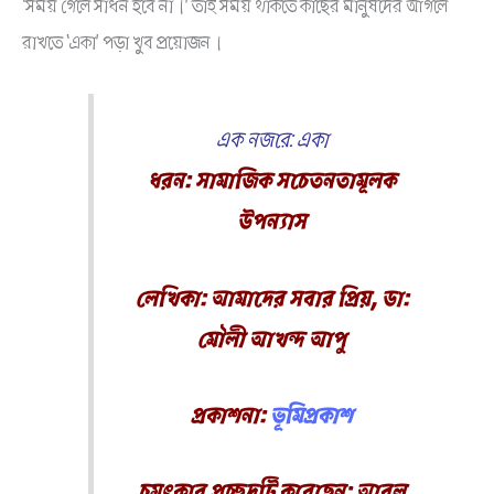
‘সময় গেলে সাধন হবে না।’ তাই সময় থাকতে কাছের মানুষদের আগলে
রাখতে ‘একা’ পড়া খুব প্রয়োজন।
এক নজরে: একা
ধরন: সামাজিক সচেতনতামূলক
উপন্যাস
লেখিকা: আমাদের সবার প্রিয়, ডা:
মৌলী আখন্দ আপু
প্রকাশনা:
ভূমিপ্রকাশ
চমৎকার প্রচ্ছদটি করেছেন: আবুল