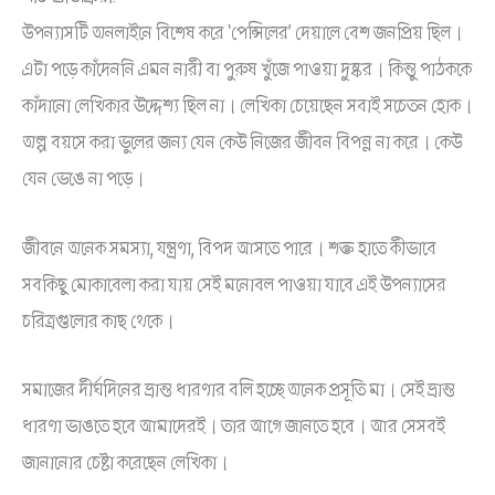
উপন্যাসটি অনলাইনে বিশেষ করে ‘পেন্সিলের’ দেয়ালে বেশ জনপ্রিয় ছিল।
এটা পড়ে কাঁদেননি এমন নারী বা পুরুষ খুঁজে পাওয়া দুষ্কর। কিন্তু পাঠককে
কাঁদানো লেখিকার উদ্দেশ্য ছিল না। লেখিকা চেয়েছেন সবাই সচেতন হোক।
অল্প বয়সে করা ভুলের জন্য যেন কেউ নিজের জীবন বিপন্ন না করে। কেউ
যেন ভেঙে না পড়ে।
জীবনে অনেক সমস্যা, যন্ত্রণা, বিপদ আসতে পারে। শক্ত হাতে কীভাবে
সবকিছু মোকাবেলা করা যায় সেই মনোবল পাওয়া যাবে এই উপন্যাসের
চরিত্রগুলোর কাছ থেকে।
সমাজের দীর্ঘদিনের ভ্রান্ত ধারণার বলি হচ্ছে অনেক প্রসূতি মা। সেই ভ্রান্ত
ধারণা ভাঙতে হবে আমাদেরই। তার আগে জানতে হবে। আর সেসবই
জানানোর চেষ্টা করেছেন লেখিকা।