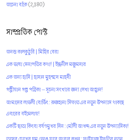
অচেনা বাঁকে
(2,380)
সাম্প্রতিক পোস্ট
অনন্ত কালকুঠুরি | মিহির বেরা
এক ভাষা সেনাপতির কথা! | ইন্দ্রনীল মজুমদার
এক অন্য হাসি | হাসান মুহম্মদ মাহদী
গল্পীয়ান গল্প পত্রিকা — সূচনা সংখ্যার জন্য লেখা আহ্বান!
আমাদের লাভলী বোর্ডিং : রুজহানা সিফাত এর নতুন উপন্যাস থাকছে
এবারের বইমেলায়!
একটি ছাতা কিংবা বর্ষণমুখর দিন : মৌলী আখন্দ এর নতুন উপন্যাসিকা!
তাদের চোখের ঘুম ভেঙে যাবে আবার কখন : ফাইয়াজ ইফতির নতুন