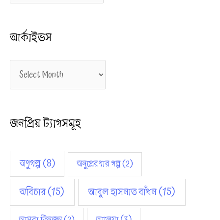
গ
আর্কাইভস
স
মূ
আ
হ
র্কা
ই
জনপ্রিয় ট্যাগসমূহ
ভ
স
অণুগল্প
(8)
অনুপ্রেরণার গল্প
(2)
অবিচার
(15)
আবুল হাসনাত বাঁধন
(15)
আমরা তিনজন
(2)
আলেয়া
(3)