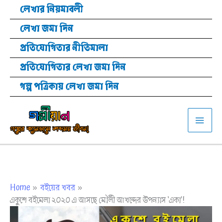
Skip
লেখার নিয়মাবলী
to
লেখা জমা দিন
content
প্রতিযোগিতার নীতিমালা
প্রতিযোগিতার লেখা জমা দিন
গল্প পত্রিকায় লেখা জমা দিন
Home
বইয়ের খবর
একুশে বইমেলা ২০২০ এ আসছে মৌলী আখন্দের উপন্যাস ‘একা’!