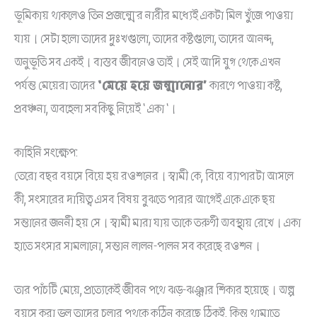
ভূমিকায় থাকলেও তিন প্রজন্মের নারীর মধ্যেই একটা মিল খুঁজে পাওয়া
যায়। সেটা হলো তাদের দুঃখগুলো, তাদের কষ্টগুলো, তাদের আনন্দ,
অনুভূতি সব একই। বাস্তব জীবনেও তাই। সেই আদি যুগ থেকে এখন
পর্যন্ত মেয়েরা তাদের
‘মেয়ে হয়ে জন্মানোর’
কারণে পাওয়া কষ্ট,
প্রবঞ্চনা, অবহেলা সব‌কিছু নিয়েই ‘ একা ‘।
কাহিনি সংক্ষেপ:
তেরো বছর বয়সে বিয়ে হয় রওশনের। স্বামী কে, বিয়ে ব্যাপারটা আসলে
কী, সংসারের দায়িত্ব এসব বিষয় বুঝতে পারার আগেই একে একে ছয়
সন্তানের জননী হয় সে। স্বামী মারা যায় তাকে তরুণী অবস্থায় রেখে। একা
হাতে সংসার সামলানো, সন্তান লালন-পালন সব করেছে রওশন।
তার পাঁচটি মেয়ে, প্রত্যেকেই জীবন পথে ঝড়-ঝঞ্ঝার শিকার হয়েছে। অল্প
বয়সে করা ভুল তাদের চলার পথকে কঠিন করেছে ঠিকই, কিন্তু থামাতে