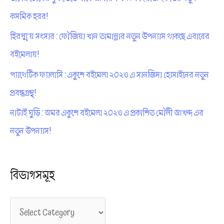
কসমিক হরর!
হিরন্ময় সংসার : ফৌজিয়া খান তামান্নার নতুন উপন্যাস থাকছে এবারের
বইমেলায়!
প্যাথেটিক ফ্যালাসি : একুশে বইমেলা ২০২৩ এ সানজিদা হোসাইনের নতুন
প্রবন্ধগ্রন্থ!
নাটাই ঘুড়ি : অমর একুশে বইমেলা ২০২৩ এ প্রকাশিত মৌলী আখন্দ এর
নতুন উপন্যাস!
বিভাগসমূহ
বি
ভা